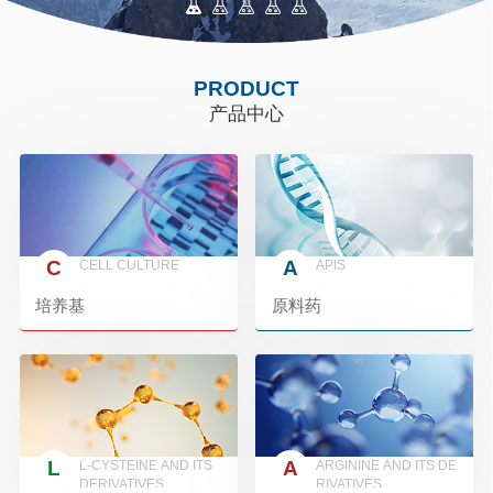
PRODUCT
产品中心
C
A
CELL CULTURE
APIS
培养基
原料药
L
A
L-CYSTEINE AND ITS
ARGININE AND ITS DE
DERIVATIVES
RIVATIVES